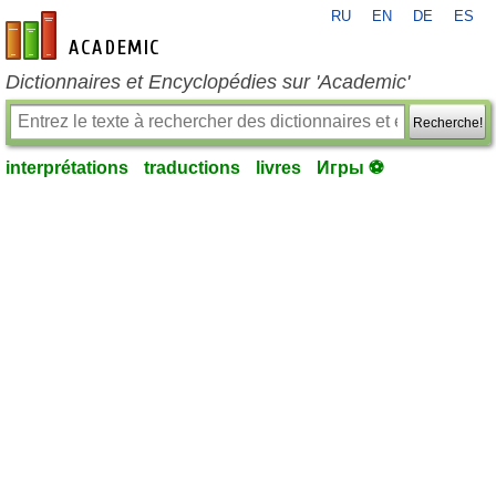
RU
EN
DE
ES
fr-academic.com
Dictionnaires et Encyclopédies sur 'Academic'
Recherche!
interprétations
traductions
livres
Игры ⚽