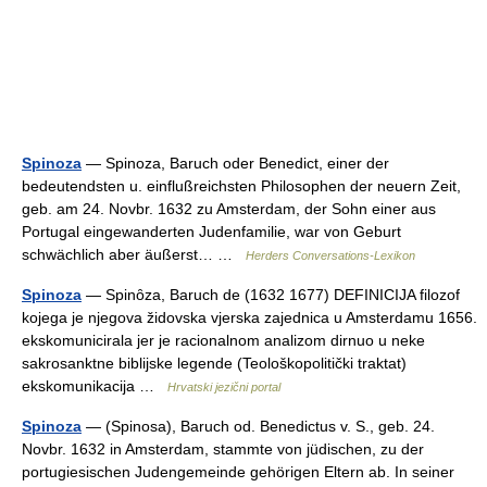
Spinoza
— Spinoza, Baruch oder Benedict, einer der
bedeutendsten u. einflußreichsten Philosophen der neuern Zeit,
geb. am 24. Novbr. 1632 zu Amsterdam, der Sohn einer aus
Portugal eingewanderten Judenfamilie, war von Geburt
schwächlich aber äußerst… …
Herders Conversations-Lexikon
Spinoza
— Spinȏza, Baruch de (1632 1677) DEFINICIJA filozof
kojega je njegova židovska vjerska zajednica u Amsterdamu 1656.
ekskomunicirala jer je racionalnom analizom dirnuo u neke
sakrosanktne biblijske legende (Teološkopolitički traktat)
ekskomunikacija …
Hrvatski jezični portal
Spinoza
— (Spinosa), Baruch od. Benedictus v. S., geb. 24.
Novbr. 1632 in Amsterdam, stammte von jüdischen, zu der
portugiesischen Judengemeinde gehörigen Eltern ab. In seiner