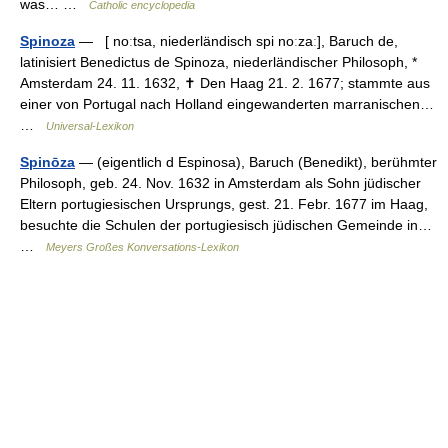
was… …
Catholic encyclopedia
Spinoza
— [ noːtsa, niederländisch spi noːzaː], Baruch de,
latinisiert Benedictus de Spinoza, niederländischer Philosoph, *
Amsterdam 24. 11. 1632, ✝ Den Haag 21. 2. 1677; stammte aus
einer von Portugal nach Holland eingewanderten marranischen…
…
Universal-Lexikon
Spinōza
— (eigentlich d Espinosa), Baruch (Benedikt), berühmter
Philosoph, geb. 24. Nov. 1632 in Amsterdam als Sohn jüdischer
Eltern portugiesischen Ursprungs, gest. 21. Febr. 1677 im Haag,
besuchte die Schulen der portugiesisch jüdischen Gemeinde in…
…
Meyers Großes Konversations-Lexikon