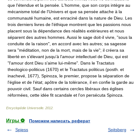
que l'étendue et la pensée. L'homme, que son corps intègre au
mécanisme total de l'Univers et que sa pensée attache à la
communauté humaine, est enraciné dans la nature de Dieu. Les
trois derniers livres de l'éthique montrent que les passions nous
placent sous la dépendance des réalités extérieures et nous
séparent des autres hommes. Aussi le sage doit-il vivre, "sous la
conduite de la raison", en accord avec les autres; sa sagesse
sera "méditation, non de la mort, mais de la vie"; il créera sa
liberté en s'élevant jusqu'à l'amour intellectuel de Dieu, qui est
"l'amour dont Dieu s'aime lui-même". Dans le Tractatus
theologico-politicus (1670) et le Tractatus politicus (posth. et
inachevé, 1677), Spinoza, le premier, propose la séparation de
l'église et de l'état; apôtre de la tolérance, il en confie la garde au
pouvoir civil. Sauf dans certains cercles libéraux des églises
réformées, cette idée fit scandale et l'on persécuta Spinoza.
Encyclopédie Universelle
.
2012
.
Игры ⚽
Поможем написать реферат
Spiess
Spitsberg