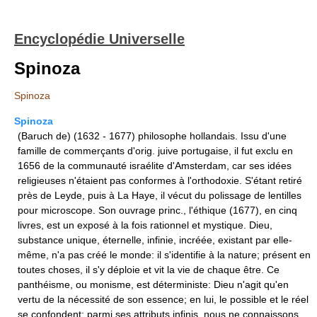
Encyclopédie Universelle
Spinoza
Spinoza
Spinoza
(Baruch de) (1632 - 1677) philosophe hollandais. Issu d'une
famille de commerçants d'orig. juive portugaise, il fut exclu en
1656 de la communauté israélite d'Amsterdam, car ses idées
religieuses n'étaient pas conformes à l'orthodoxie. S'étant retiré
près de Leyde, puis à La Haye, il vécut du polissage de lentilles
pour microscope. Son ouvrage princ., l'éthique (1677), en cinq
livres, est un exposé à la fois rationnel et mystique. Dieu,
substance unique, éternelle, infinie, incréée, existant par elle-
même, n'a pas créé le monde: il s'identifie à la nature; présent en
toutes choses, il s'y déploie et vit la vie de chaque être. Ce
panthéisme, ou monisme, est déterministe: Dieu n'agit qu'en
vertu de la nécessité de son essence; en lui, le possible et le réel
se confondent; parmi ses attributs infinis, nous ne connaissons